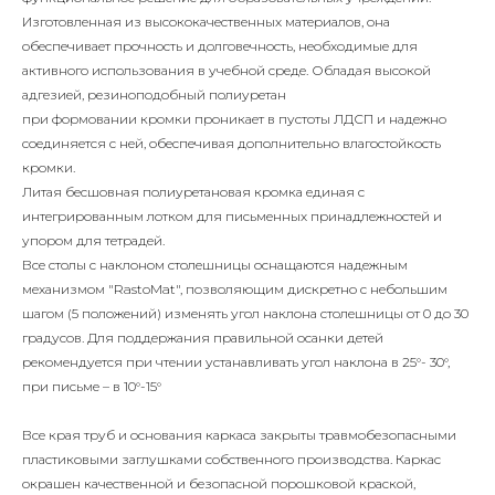
Изготовленная из высококачественных материалов, она
обеспечивает прочность и долговечность, необходимые для
активного использования в учебной среде. Обладая высокой
адгезией, резиноподобный полиуретан
при формовании кромки проникает в пустоты ЛДСП и надежно
соединяется с ней, обеспечивая дополнительно влагостойкость
кромки.
Литая бесшовная полиуретановая кромка единая с
интегрированным лотком для письменных принадлежностей и
упором для тетрадей.
Все столы с наклоном столешницы оснащаются надежным
механизмом "RastoMat", позволяющим дискретно с небольшим
шагом (5 положений) изменять угол наклона столешницы от 0 до 30
градусов. Для поддержания правильной осанки детей
рекомендуется при чтении устанавливать угол наклона в 25°- 30°,
при письме – в 10°-15°
Все края труб и основания каркаса закрыты травмобезопасными
пластиковыми заглушками собственного производства. Каркас
окрашен качественной и безопасной порошковой краской,